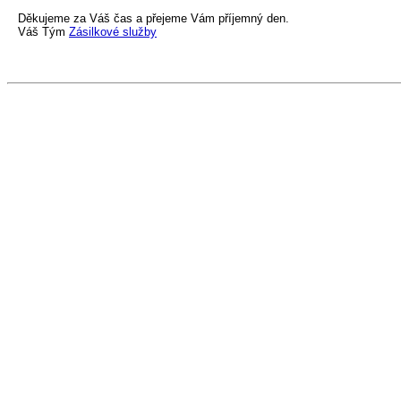
Děkujeme za Váš čas a přejeme Vám příjemný den.
Váš Tým
Zásilkové služby