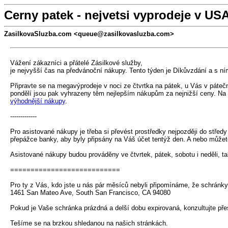
Cerny patek - nejvetsi vyprodeje v US
ZasilkovaSluzba.com <queue@zasilkovasluzba.com>
Vážení zákazníci a přátelé Zásilkové služby,
je nejvyšší čas na předvánoční nákupy. Tento týden je Díkůvzdání a s ní
Připravte se na megavýprodeje v noci ze čtvrtka na pátek, u Vás v pátečn
pondělí jsou pak vyhrazeny těm nejlepším nákupům za nejnižší ceny. Na 
výhodnější nákupy
.
-------------
Pro asistované nákupy je třeba si převést prostředky nejpozději do stř
přepážce banky, aby byly připsány na Váš účet tentýž den. A nebo můžet
Asistované nákupy budou prováděny ve čtvrtek, pátek, sobotu i neděli, t
===========================
Pro ty z Vás, kdo jste u nás pár měsíců nebyli připomínáme, že schránky
1461 San Mateo Ave, South San Francisco, CA 94080
Pokud je Vaše schránka prázdná a delší dobu expirovaná, konzultujte pře
Tešíme se na brzkou shledanou na našich stránkách.