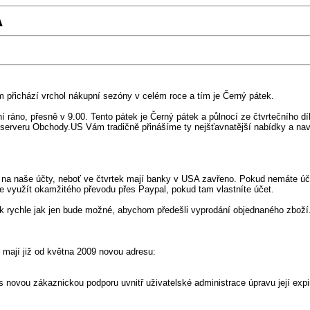
A
m přichází vrchol nákupní sezóny v celém roce a tím je Černý pátek.
í ráno, přesně v 9.00. Tento pátek je Černý pátek a půlnocí ze čtvrtečního d
serveru Obchody.US Vám tradičně přinášíme ty nejšťavnatější nabídky a nav
edy na naše účty, neboť ve čtvrtek mají banky v USA zavřeno. Pokud nemáte 
e využít okamžitého převodu přes Paypal, pokud tam vlastníte účet.
ak rychle jak jen bude možné, abychom předešli vyprodání objednaného zboží
 mají již od května 2009 novou adresu:
s novou zákaznickou podporu uvnitř uživatelské administrace úpravu její expi