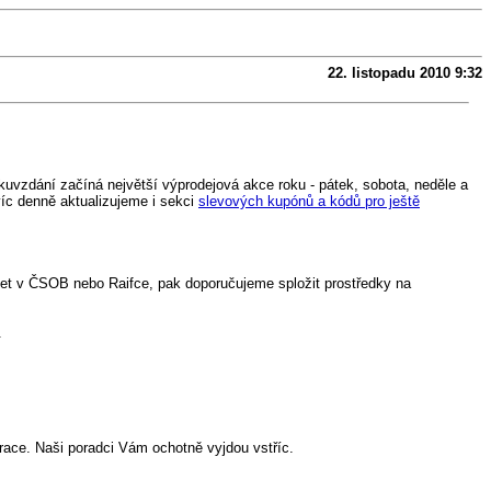
22. listopadu 2010 9:32
íkuvzdání začíná největší výprodejová akce roku - pátek, sobota, neděle a
íc denně aktualizujeme i sekci
slevových kupónů a kódů pro ještě
účet v ČSOB nebo Raifce, pak doporučujeme spložit prostředky na
.
race. Naši poradci Vám ochotně vyjdou vstříc.