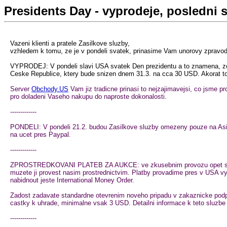
Presidents Day - vyprodeje, posledni 
Vazeni klienti a pratele Zasilkove sluzby,
vzhledem k tomu, ze je v pondeli svatek, prinasime Vam unorovy zpravoda
VYPRODEJ: V pondeli slavi USA svatek Den prezidentu a to znamena, ze p
Ceske Republice, ktery bude snizen dnem 31.3. na cca 30 USD. Akorat to 
Server
Obchody.US
Vam jiz tradicne prinasi to nejzajimavejsi, co jsme p
pro doladeni Vaseho nakupu do naproste dokonalosti.
-------------
PONDELI: V pondeli 21.2. budou Zasilkove sluzby omezeny pouze na Asisto
na ucet pres Paypal.
-------------
ZPROSTREDKOVANI PLATEB ZA AUKCE: ve zkusebnim provozu opet spousti
muzete ji provest nasim prostrednictvim. Platby provadime pres v USA
nabidnout jeste International Money Order.
Zadost zadavate standardne otevrenim noveho pripadu v zakaznicke podpo
castky k uhrade, minimalne vsak 3 USD. Detailni informace k teto sluzbe 
-------------