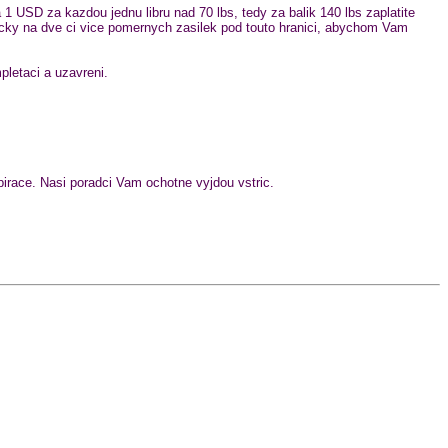
SD za kazdou jednu libru nad 70 lbs, tedy za balik 140 lbs zaplatite
ticky na dve ci vice pomernych zasilek pod touto hranici, abychom Vam
letaci a uzavreni.
irace. Nasi poradci Vam ochotne vyjdou vstric.