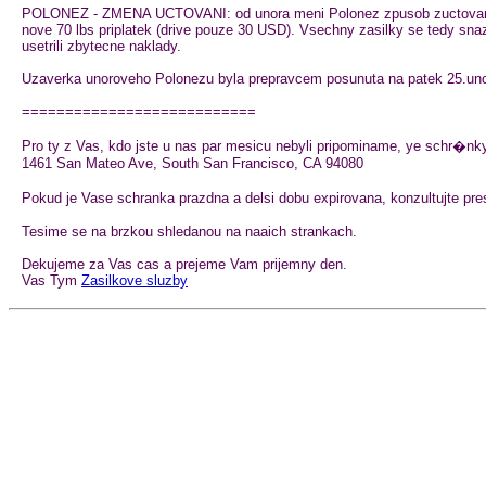
POLONEZ - ZMENA UCTOVANI: od unora meni Polonez zpusob zuctovani u za
nove 70 lbs priplatek (drive pouze 30 USD). Vsechny zasilky se tedy snaz
usetrili zbytecne naklady.
Uzaverka unoroveho Polonezu byla prepravcem posunuta na patek 25.unora
===========================
Pro ty z Vas, kdo jste u nas par mesicu nebyli pripominame, ye schr�nky
1461 San Mateo Ave, South San Francisco, CA 94080
Pokud je Vase schranka prazdna a delsi dobu expirovana, konzultujte pre
Tesime se na brzkou shledanou na naaich strankach.
Dekujeme za Vas cas a prejeme Vam prijemny den.
Vas Tym
Zasilkove sluzby