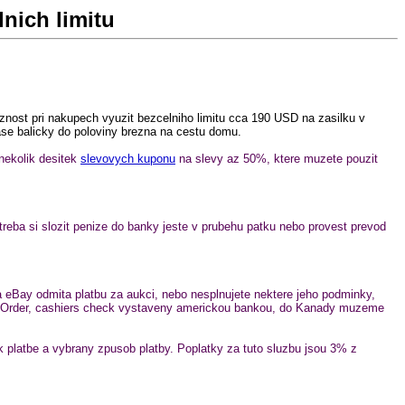
nich limitu
nost pri nakupech vyuzit bezcelniho limitu cca 190 USD na zasilku v
ase balicky do poloviny brezna na cestu domu.
 nekolik desitek
slevovych kuponu
na slevy az 50%, ktere muzete pouzit
reba si slozit penize do banky jeste v prubehu patku nebo provest prevod
y odmita platbu za aukci, nebo nesplnujete nektere jeho podminky,
ey Order, cashiers check vystaveny americkou bankou, do Kanady muzeme
 platbe a vybrany zpusob platby. Poplatky za tuto sluzbu jsou 3% z