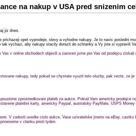
sance na nakup v USA pred snizenim cel
j jiz dnes.
richazeji opet vyprodeje, slevy a vyhodne nakupy. Je to navic posledni moz
tak vychazi, aby nakupy stacily dorazit do schranky a Vy jste si vypravili V
ro Vas v online obchodech objevili a zaroven jsme pro Vas od prodejcu ziskali
vane nakupy, tedy pokud se chystate vyuzit teto sluzby, pak vezte, ze je t
me zprostredkovani plateb za aukce. Pokud Vam americky prodejce na eBa
 vystavene platebni karty, americky Paypal, australsky PayMate, USPS Mon
re. V zadosti uvedte cislo aukce, Vase uzivatelske jmeno na eBay, castku k
prineseme v clanku pristi tyden.