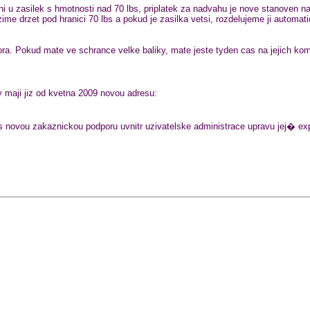
silek s hmotnosti nad 70 lbs, priplatek za nadvahu je nove stanoven na 1 U
ime drzet pod hranici 70 lbs a pokud je zasilka vetsi, rozdelujeme ji automa
. Pokud mate ve schrance velke baliky, mate jeste tyden cas na jejich komp
 maji jiz od kvetna 2009 novou adresu:
s novou zakaznickou podporu uvnitr uzivatelske administrace upravu jej� exp