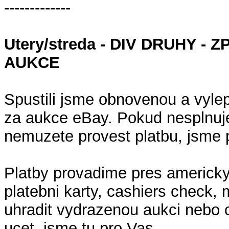
-------------
Utery/streda - DIV DRUHY 
AUKCE
Spustili jsme obnovenou a vyle
za aukce eBay. Pokud nesplnuj
nemuzete provest platbu, jsme 
Platby provadime pres americky
platebni karty, cashiers check,
uhradit vydrazenou aukci nebo 
ucet, jsme tu pro Vas.