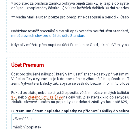
* poplatek za příchozí zásilku pokrývá přijetí zásilky, její zápis do s
dnů jsou zpoplatněny částkou $5.00 za každých dalších 30 dní skladov
** Media Mail je určen pouze pro předplatné časopisů a periodik. Ča
Nabízíme rovněž speciální slevy pří opakovaném použití účtu Standard, 
množstevních slev pro držitele účtu Standard
.
Kdykoliv můžete přestoupit na účet Premium or Gold, jakmile Vám tyto 
Účet Premium
Účet pro zkušené nákupčí, který Vám ušetří značné částky při vetším m
Vaše balíčky a vypravit si je k domovu tím nejvýhodnějším způsobem. T
zemí. Vytvoříte si balíčky tak, abyste se vešli do bezcelního limitu cílo
Pokud posíláte, nebo se chystáte posílat větší množství malých balíčk
$75
nebo
Zlatého účtu za $199
na celý rok. Získáte tak klid co se týče
získáte slevové kupóny na poplatky za odchozí zásilky v hodnotě $29, kt
S Premium účtem neplatíte poplatky za příchozí zásilky do schr
zřízení účtu
měsíční poplatek