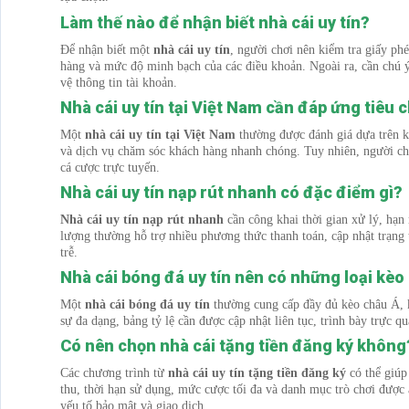
Làm thế nào để nhận biết nhà cái uy tín?
Để nhận biết một
nhà cái uy tín
, người chơi nên kiểm tra giấy ph
hàng và mức độ minh bạch của các điều khoản. Ngoài ra, cần chú ý 
vệ thông tin tài khoản.
Nhà cái uy tín tại Việt Nam cần đáp ứng tiêu 
Một
nhà cái uy tín tại Việt Nam
thường được đánh giá dựa trên kh
và dịch vụ chăm sóc khách hàng nhanh chóng. Tuy nhiên, người chơi
cá cược trực tuyến.
Nhà cái uy tín nạp rút nhanh có đặc điểm gì?
Nhà cái uy tín nạp rút nhanh
cần công khai thời gian xử lý, hạn 
lượng thường hỗ trợ nhiều phương thức thanh toán, cập nhật trạng t
trễ.
Nhà cái bóng đá uy tín nên có những loại kèo
Một
nhà cái bóng đá uy tín
thường cung cấp đầy đủ kèo châu Á, kè
sự đa dạng, bảng tỷ lệ cần được cập nhật liên tục, trình bày trực qu
Có nên chọn nhà cái tặng tiền đăng ký không
Các chương trình từ
nhà cái uy tín tặng tiền đăng ký
có thể giúp
thu, thời hạn sử dụng, mức cược tối đa và danh mục trò chơi được
yếu tố bảo mật và giao dịch.