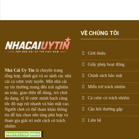
VỀ CHÚNG TÔI
Giới thiệu
Giấy phép hoạt động
Nhà Cái Uy Tín
là chuyên trang
Chính sách bảo mật
tổng hợp, đánh giá và so sánh các nhà
cái
cá cược trực tuyến
. Một nhà cái
Miễn trừ trách nhiệm
uy tín thường mang đến trải nghiệm
an toàn, giao diện dễ dùng, trò chơi
Cá cược có trách nhiệm
đa dạng, tỷ lệ cược minh bạch cùng
tốc độ nạp rút nhanh và bảo mật cao.
Câu hỏi thường gặp
Người chơi có thể tham khảo thông
tin để lựa chọn nền tảng phù hợp và
Liên hệ
tham gia giải trí một cách có trách
nhiệm.