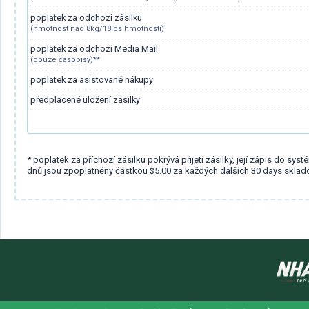
poplatek za odchozí zásilku
(hmotnost nad 8kg/18lbs hmotnosti)
poplatek za odchozí Media Mail
(pouze časopisy)**
poplatek za asistované nákupy
předplacené uložení zásilky
* poplatek za příchozí zásilku pokrývá přijetí zásilky, její zápis do s
dnů jsou zpoplatněny částkou $5.00 za každých dalších 30 days sklado
Chuyển
đến
nội
dung