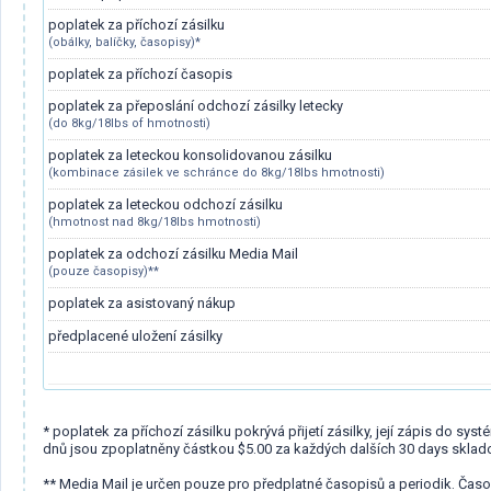
poplatek za příchozí zásilku
(obálky, balíčky, časopisy)*
poplatek za příchozí časopis
poplatek za přeposlání odchozí zásilky letecky
(do 8kg/18lbs of hmotnosti)
poplatek za leteckou konsolidovanou zásilku
(kombinace zásilek ve schránce do 8kg/18lbs hmotnosti)
poplatek za leteckou odchozí zásilku
(hmotnost nad 8kg/18lbs hmotnosti)
poplatek za odchozí zásilku Media Mail
(pouze časopisy)**
poplatek za asistovaný nákup
předplacené uložení zásilky
* poplatek za příchozí zásilku pokrývá přijetí zásilky, její zápis do s
dnů jsou zpoplatněny částkou $5.00 za každých dalších 30 days sklado
** Media Mail je určen pouze pro předplatné časopisů a periodik. Ča