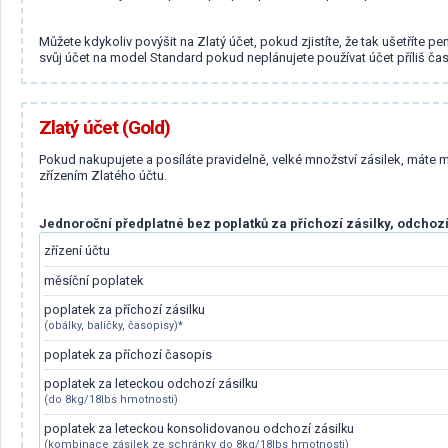
Můžete kdykoliv povýšit na Zlatý účet, pokud zjistíte, že tak ušetřít
svůj účet na model Standard pokud neplánujete používat účet příliš čas
Zlatý účet (Gold)
Pokud nakupujete a posíláte pravidelně, velké množství zásilek, máte 
zřízením Zlatého účtu.
Jednoroční předplatné bez poplatků za příchozí zásilky, odchozí
zřízení účtu
měsíční poplatek
poplatek za příchozí zásilku
(obálky, balíčky, časopisy)*
poplatek za příchozí časopis
poplatek za leteckou odchozí zásilku
(do 8kg/18lbs hmotnosti)
poplatek za leteckou konsolidovanou odchozí zásilku
(kombinace zásilek ze schránky do 8kg/18lbs hmotnosti)