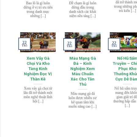
đã trở thành m
Bao lô là gì luôn
Đề chạm là gì luôn
trong những p
đứng ở vị trí ưu tiên
đứng đầu trong
trù kiến [...]
trong danh mục
danh sách các khái
những [...]
niệm nền tảng [...]
22
22
22
Th5
Th5
Th5
Xem Vảy Gà
Màu Mạng Gà
Nổ Hũ Sấ
Chọi Và Kho
Đá – Kinh
Truyền – Ch
Tàng Kinh
Nghiệm Xem
Phục Kho
Nghiệm Đọc Vị
Màu Chuẩn
Thưởng Khủ
Thần Kê
Xác Cho Tân
Cực Dễ Dà
Thủ
Xem vảy gà chọi từ
Nổ hũ sấm tru
lâu đã trở thành một
mang đến khô
Màu mạng gà đá
môn nghệ thuật lĩnh
gian giải trí đ
luôn được nhiều sư
hội [...]
thưởng hấp dẫn 
kê quan tâm khi
[...]
muốn nâng cao [...]