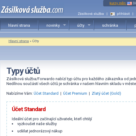
kurzy měn:
1
Zásilková služba
|
přihlásit
|
hlavní strana
novinky
účty
schránka
Hlavní strana
» Účty
Typy účtů
Zásilková služba/Forwardo nabízí typ účtu pro každého zákazníka od jed
Nedílnou součástí všech účtů je schránka v našem hlavním skladu v měste
Nabízíme Vám:
Účet Standard
|
Účet Premium
|
Zlatý účet (Gold)
Účet Standard
Ideální účet pro začínající uživatele, kteří chtějí
vyzkoušet naše služby
udělat jednorázový nákup