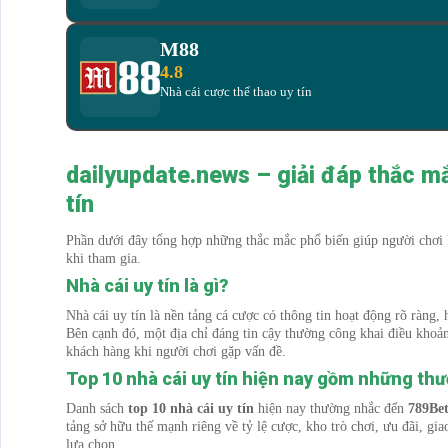
M88
4.8
Nhà cái cược thể thao uy tín
dailyupdate.news – giải đáp thắc mắ
tín
Phần dưới đây tổng hợp những thắc mắc phổ biến giúp người chơi
khi tham gia.
Nhà cái uy tín là gì?
Nhà cái uy tín là nền tảng cá cược có thông tin hoạt động rõ ràng
Bên cạnh đó, một địa chỉ đáng tin cậy thường công khai điều khoản
khách hàng khi người chơi gặp vấn đề.
Top 10 nhà cái uy tín hiện nay gồm những th
Danh sách
top 10 nhà cái uy tín
hiện nay thường nhắc đến
789Be
tảng sở hữu thế mạnh riêng về tỷ lệ cược, kho trò chơi, ưu đãi, gia
lựa chọn.