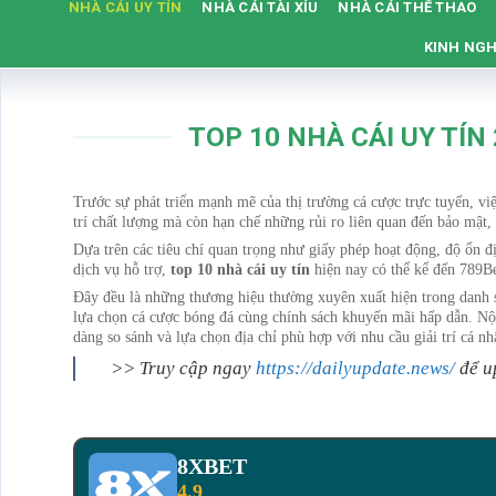
NHÀ CÁI UY TÍN
NHÀ CÁI TÀI XỈU
NHÀ CÁI THỂ THAO
KINH NGH
TOP 10 NHÀ CÁI UY TÍN
Trước sự phát triển mạnh mẽ của thị trường cá cược trực tuyến, v
trí chất lượng mà còn hạn chế những rủi ro liên quan đến bảo mật, 
Dựa trên các tiêu chí quan trọng như giấy phép hoạt động, độ ổn địn
dịch vụ hỗ trợ,
top 10 nhà cái uy tín
hiện nay có thể kể đến 789
Đây đều là những thương hiệu thường xuyên xuất hiện trong danh
lựa chọn cá cược bóng đá cùng chính sách khuyến mãi hấp dẫn. Nội
dàng so sánh và lựa chọn địa chỉ phù hợp với nhu cầu giải trí cá nh
>> Truy cập ngay
https://dailyupdate.news/
để u
8XBET
4.9